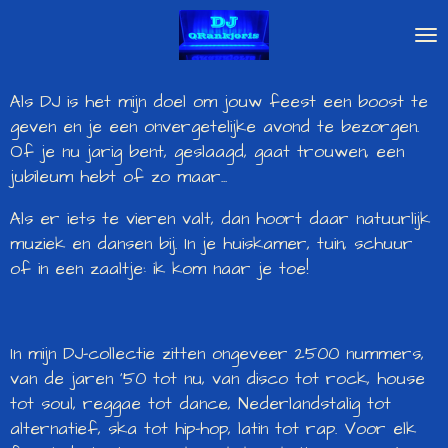
Ga
direct
naar
de
Als DJ is het mijn doel om jouw feest een boost te
hoofdinhoud
geven en je een onvergetelijke avond te bezorgen.
Of je nu jarig bent, geslaagd, gaat trouwen, een
jubileum hebt of zo maar...
Als er iets te vieren valt, dan hoort daar natuurlijk
muziek en dansen bij. In je huiskamer, tuin, schuur
of in een zaaltje: ik kom naar je toe!
In mijn DJ-collectie zitten ongeveer 2500 nummers,
van de jaren '50 tot nu, van disco tot rock, house
tot soul, reggae tot dance, Nederlandstalig tot
alternatief, ska tot hip-hop, latin tot rap. Voor elk